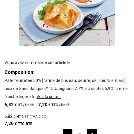
Vous avez commandé cet article le
Composition:
Pate feuilletee 50% [farine de ble, eau, beurre, sel, oeufs entiers],
noix de Saint Jacques* 15%, oignons 7,7%, echalotes 5,9%, creme
fraiche legere 5
Voir la suite...
6,82
7,20
€
HT /
Unité.
€
TTC /
Unité.
6,82
€
HT
NET (TVA
5.5%
)
7,20
€
TTC
BTE