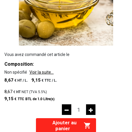
Vous avez commandé cet article le
Composition:
Non spécifié
Voir la suite...
8,67
9,15
€
HT /
L.
€
TTC /
L.
8,67
€
HT
NET (TVA
5.5%
)
9,15
€
TTC
BTL de 1.0 Litre(s)
Ajouter au
panier