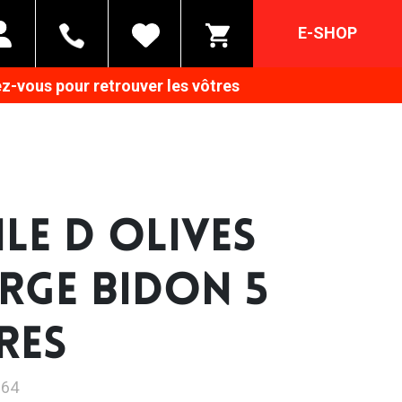
E-SHOP
z-vous pour retrouver les vôtres
ILE D OLIVES
ERGE BIDON 5
RES
264