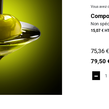
Vous avez c
Compos
Non spéc
15,07
€
HT
75,36
79,50