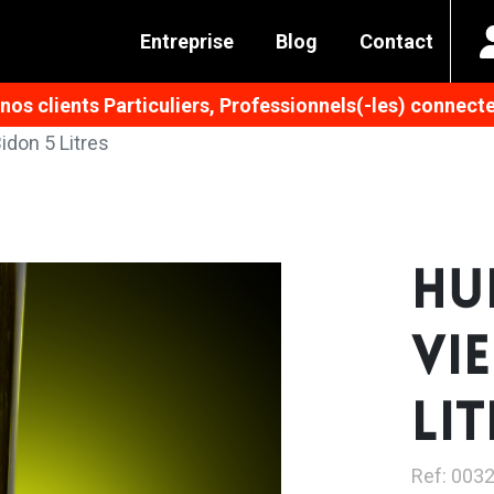
Entreprise
Blog
Contact
os clients Particuliers, Professionnels(-les) connecte
idon 5 Litres
HU
VI
LIT
Ref: 003