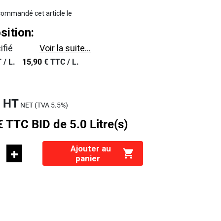
ommandé cet article le
ition:
ifié
Voir la suite...
 /
L.
15,90
€
TTC /
L.
€
HT
NET (TVA
5.5%
)
€
TTC
BID de 5.0 Litre(s)
Ajouter au
panier