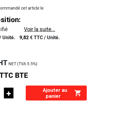
ommandé cet article le
ition:
ifié
Voir la suite...
/
Unité.
9,82
€
TTC /
Unité.
HT
NET (TVA
5.5%
)
TTC
BTE
Ajouter au
panier