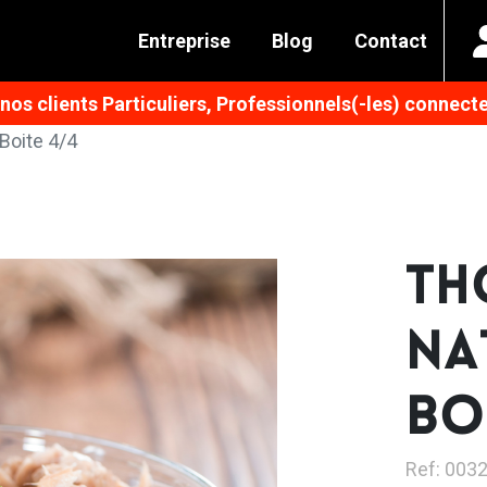
Entreprise
Blog
Contact
os clients Particuliers, Professionnels(-les) connecte
Boite 4/4
TH
NA
BO
Ref: 003