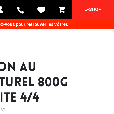
E-SHOP
z-vous pour retrouver les vôtres
ON AU
TUREL 800G
ITE 4/4
262