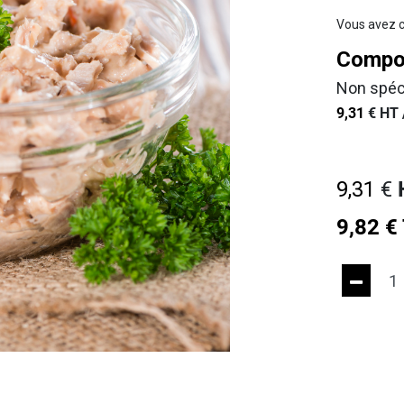
Vous avez c
Compos
Non spéc
9,31
€
HT 
9,31
€
9,82
€