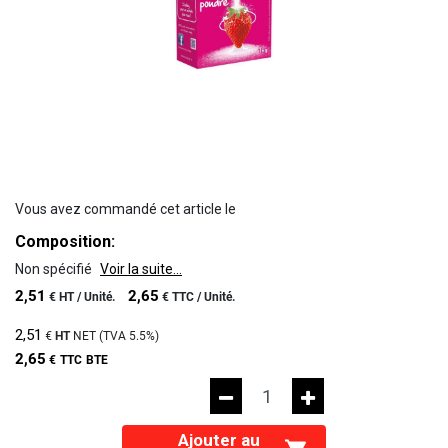
Vous avez commandé cet article le
Composition:
Non spécifié
Voir la suite...
2,51
2,65
€
HT /
Unité.
€
TTC /
Unité.
2,51
€
HT
NET (TVA
5.5%
)
2,65
€
TTC
BTE
Ajouter au