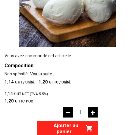
Vous avez commandé cet article le
Composition:
Non spécifié
Voir la suite...
1,14
1,20
€
HT /
Unité.
€
TTC /
Unité.
1,14
€
HT
NET (TVA
5.5%
)
1,20
€
TTC
POC
Ajouter au
panier