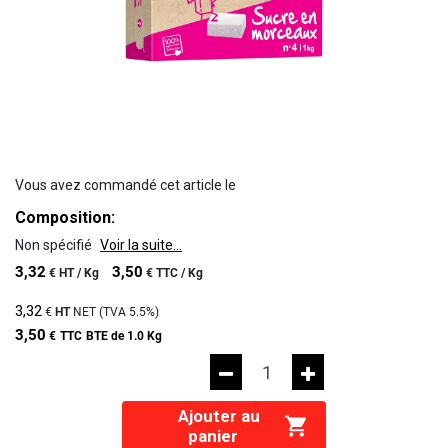
Vous avez commandé cet article le
Composition:
Non spécifié
Voir la suite...
3,32
3,50
€
HT /
Kg
€
TTC /
Kg
3,32
€
HT
NET (TVA
5.5%
)
3,50
€
TTC
BTE de 1.0 Kg
Ajouter au
panier