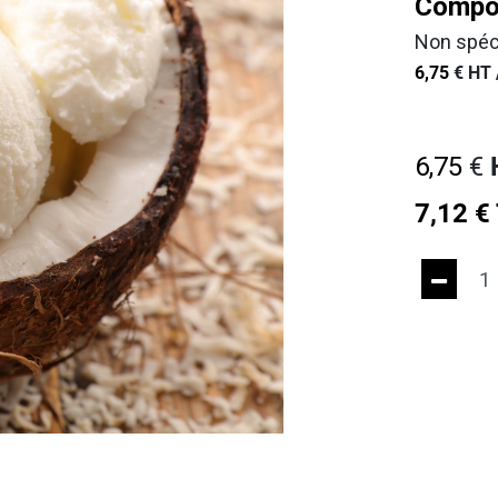
Compos
Non spéc
6,75
€
HT 
6,75
€
7,12
€