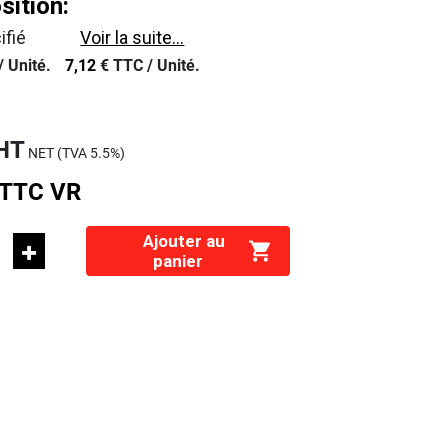
ition:
ifié
Voir la suite...
/
Unité.
7,12
€
TTC /
Unité.
HT
NET (TVA
5.5%
)
TTC
VR
Ajouter au
panier