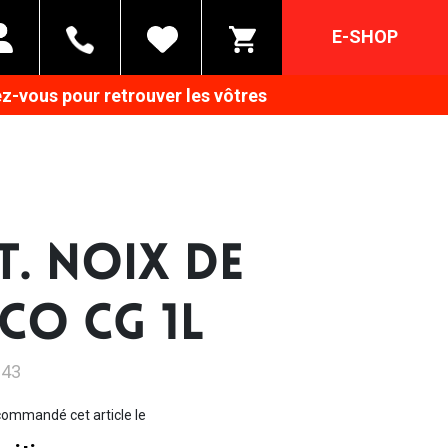
E-SHOP
z-vous pour retrouver les vôtres
T. NOIX DE
CO CG 1L
143
ommandé cet article le