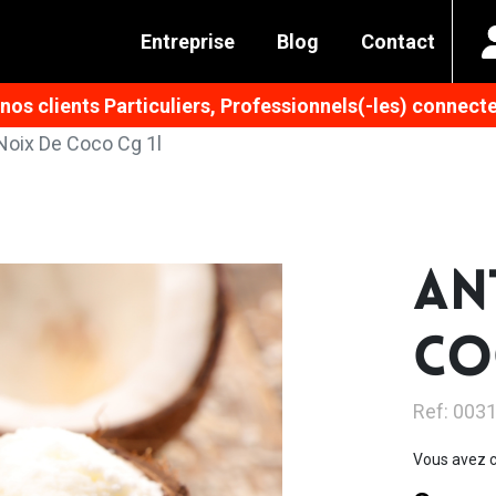
Entreprise
Blog
Contact
os clients Particuliers, Professionnels(-les) connecte
 Noix De Coco Cg 1l
AN
CO
Ref: 003
Vous avez c