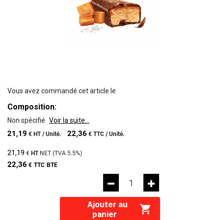
Vous avez commandé cet article le
Composition:
Non spécifié
Voir la suite...
21,19
22,36
€
HT /
Unité.
€
TTC /
Unité.
21,19
€
HT
NET (TVA
5.5%
)
22,36
€
TTC
BTE
Ajouter au
panier