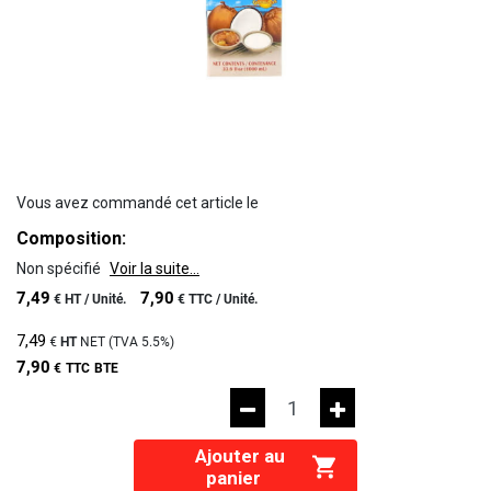
Vous avez commandé cet article le
Composition:
Non spécifié
Voir la suite...
7,49
7,90
€
HT /
Unité.
€
TTC /
Unité.
7,49
€
HT
NET (TVA
5.5%
)
7,90
€
TTC
BTE
Ajouter au
panier