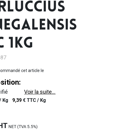
RLUCCIUS
NEGALENSIS
C 1KG
087
ommandé cet article le
ition:
ifié
Voir la suite...
/
Kg
9,39
€
TTC /
Kg
HT
NET (TVA
5.5%
)