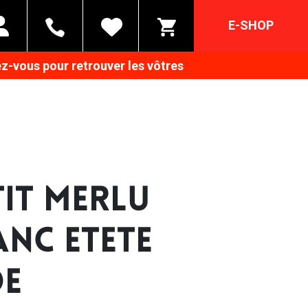
E-SHOP
z-vous pour retrouver les vôtres
TIT MERLU
ANC ETETE
DE