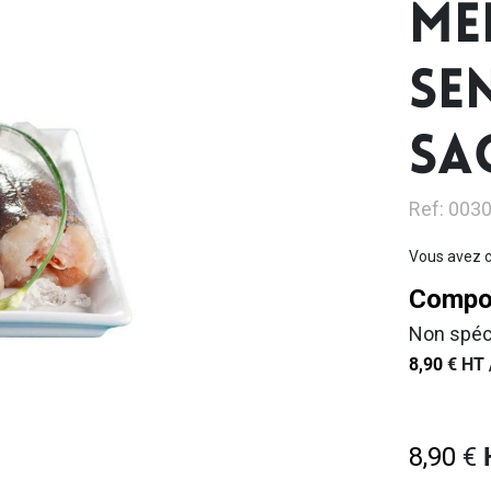
ME
SE
SA
Ref: 003
Vous avez c
Compos
Non spéc
8,90
€
HT 
8,90
€