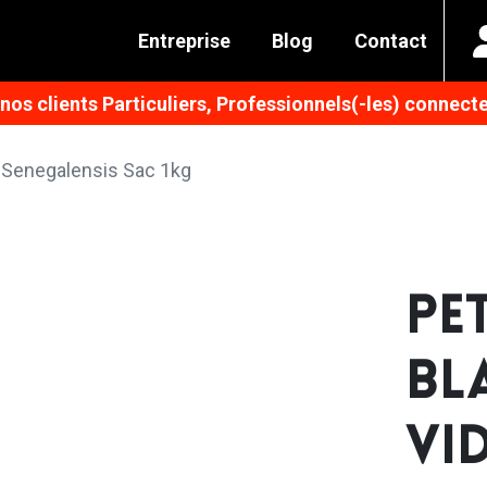
Entreprise
Blog
Contact
os clients Particuliers, Professionnels(-les) connecte
s Senegalensis Sac 1kg
PE
BL
VI