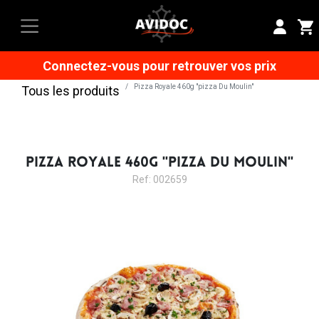
Connectez-vous pour retrouver vos prix
Pizza Royale 460g "pizza Du Moulin"
Tous les produits
PIZZA ROYALE 460G "PIZZA DU MOULIN"
Ref: 002659