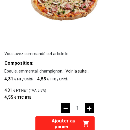
Vous avez commandé cet article le
Composition:
Epaule, emmental, champignon.
Voir la suite...
4,31
4,55
€
HT /
Unité.
€
TTC /
Unité.
4,31
€
HT
NET (TVA
5.5%
)
4,55
€
TTC
BTE
Ajouter au
panier