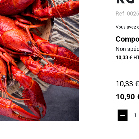
KG
Ref: 002
Vous avez c
Compos
Non spéc
10,33
€
HT
10,33
10,90