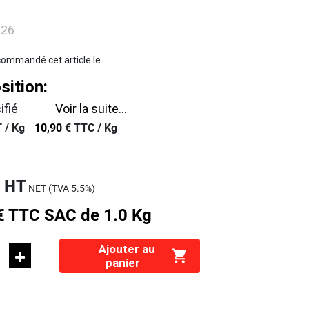
626
ommandé cet article le
ition:
ifié
Voir la suite...
 /
Kg
10,90
€
TTC /
Kg
€
HT
NET (TVA
5.5%
)
€
TTC
SAC de 1.0 Kg
Ajouter au
panier