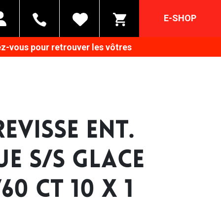
E-SHOP
z-vous pour retrouver les vôtres
EVISSE ENT.
UE S/S GLACE
60 CT 10 X 1