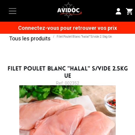
Connectez-vous pour retrouver vos prix
Filet Poulet Blanc "halal" S/vide 2.5kg Ue
Tous les produits
FILET POULET BLANC "HALAL" S/VIDE 2.5KG
UE
Ref: 002352