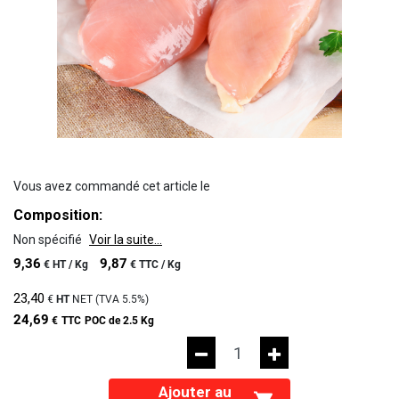
Vous avez commandé cet article le
Composition:
Non spécifié
Voir la suite...
9,36
9,87
€
HT /
Kg
€
TTC /
Kg
23,40
€
HT
NET (TVA
5.5%
)
24,69
€
TTC
POC de 2.5 Kg
Ajouter au