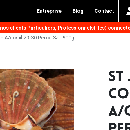
Entreprise
Blog
Contact
os clients Particuliers, Professionnels(-les) connecte
le A/corail 20-30 Perou Sac 900g
ST
CO
A/