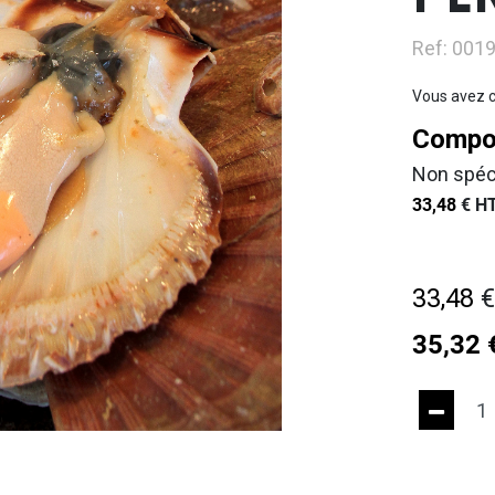
PE
Ref: 001
Vous avez c
Compos
Non spéc
33,48
€
HT
33,48
35,32