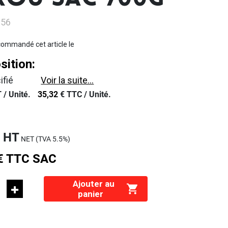
ROU SAC 900G
956
ommandé cet article le
ition:
ifié
Voir la suite...
 /
Unité.
35,32
€
TTC /
Unité.
€
HT
NET (TVA
5.5%
)
€
TTC
SAC
Ajouter au
panier