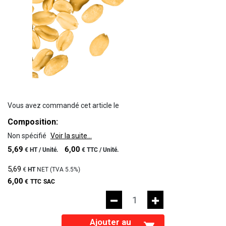
Vous avez commandé cet article le
Composition:
Non spécifié
Voir la suite...
5,69
6,00
€
HT /
Unité.
€
TTC /
Unité.
5,69
€
HT
NET (TVA
5.5%
)
6,00
€
TTC
SAC
Ajouter au