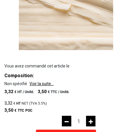
Vous avez commandé cet article le
Composition:
Non spécifié
Voir la suite...
3,32
3,50
€
HT /
Unité.
€
TTC /
Unité.
3,32
€
HT
NET (TVA
5.5%
)
3,50
€
TTC
POC