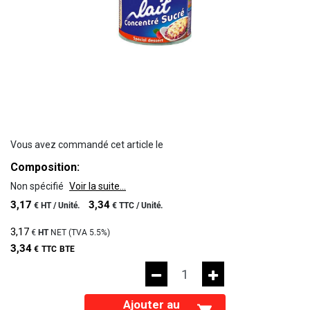
Vous avez commandé cet article le
Composition:
Non spécifié
Voir la suite...
3,17
3,34
€
HT /
Unité.
€
TTC /
Unité.
3,17
€
HT
NET (TVA
5.5%
)
3,34
€
TTC
BTE
Ajouter au