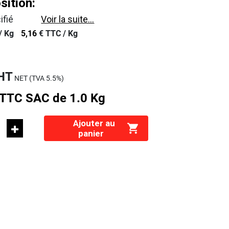
ition:
ifié
Voir la suite...
/
Kg
5,16
€
TTC /
Kg
HT
NET (TVA
5.5%
)
TTC
SAC de 1.0 Kg
Ajouter au
panier