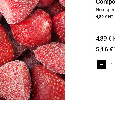
Compos
Non spéc
4,89
€
HT 
4,89
€
5,16
€