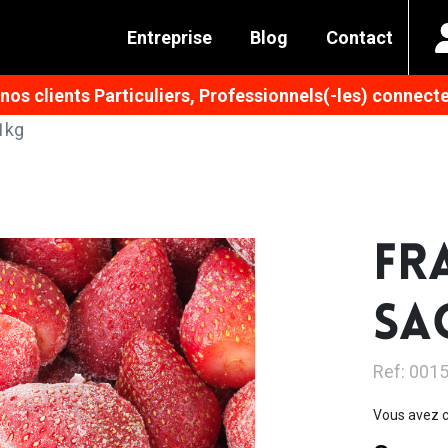
Entreprise
Blog
Contact
os clients Particuliers, Professionnels(-les) connecte
1kg
FR
SA
Ref: 001
Vous avez c