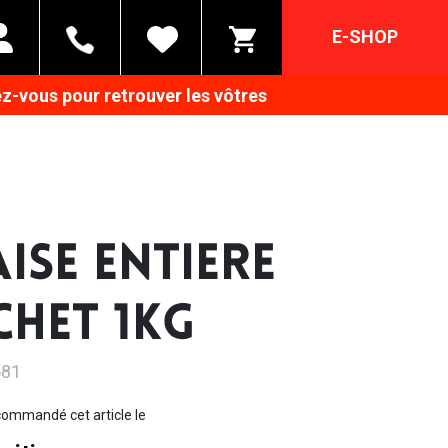
E-SHOP
z-vous pour retrouver les vôtres
AISE ENTIERE
CHET 1KG
581
ommandé cet article le