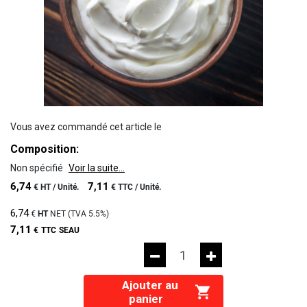
Vous avez commandé cet article le
Composition:
Non spécifié
Voir la suite...
6,74
7,11
€
HT /
Unité.
€
TTC /
Unité.
6,74
€
HT
NET (TVA
5.5%
)
7,11
€
TTC
SEAU
Ajouter au
panier