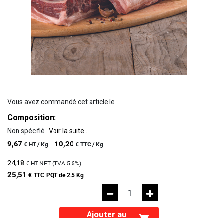
Vous avez commandé cet article le
Composition:
Non spécifié
Voir la suite...
9,67
10,20
€
HT /
Kg
€
TTC /
Kg
24,18
€
HT
NET (TVA
5.5%
)
25,51
€
TTC
PQT de 2.5 Kg
Ajouter au