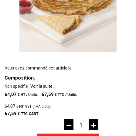
Vous avez commandé cet article le
Composition:
Non spécifié
Voir la suite...
64,07
67,59
€
HT /
Unité.
€
TTC /
Unité.
64,07
€
HT
NET (TVA
5.5%
)
67,59
€
TTC
CART