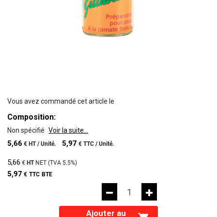
Vous avez commandé cet article le
Composition:
Non spécifié
Voir la suite...
5,66
5,97
€
HT /
Unité.
€
TTC /
Unité.
5,66
€
HT
NET (TVA
5.5%
)
5,97
€
TTC
BTE
Ajouter au