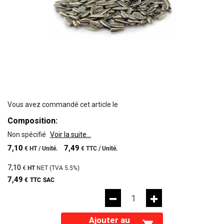
Vous avez commandé cet article le
Composition:
Non spécifié
Voir la suite...
7,10
7,49
€
HT /
Unité.
€
TTC /
Unité.
7,10
€
HT
NET (TVA
5.5%
)
7,49
€
TTC
SAC
Ajouter au