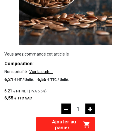
Vous avez commandé cet article le
Composition:
Non spécifié
Voir la suite...
6,21
6,55
€
HT /
Unité.
€
TTC /
Unité.
6,21
€
HT
NET (TVA
5.5%
)
6,55
€
TTC
SAC
Ajouter au
panier