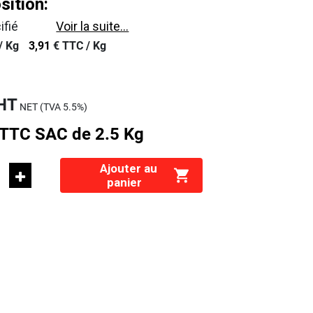
ition:
ifié
Voir la suite...
/
Kg
3,91
€
TTC /
Kg
HT
NET (TVA
5.5%
)
TTC
SAC de 2.5 Kg
Ajouter au
panier