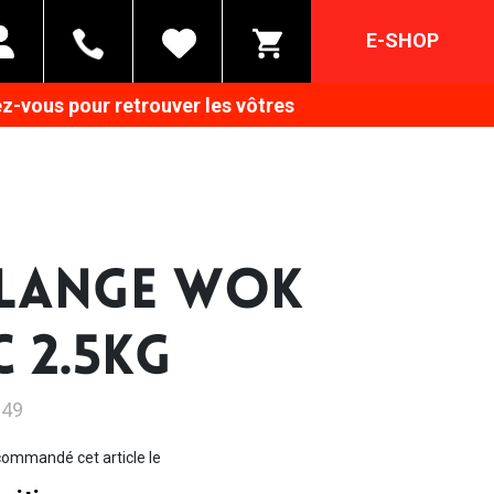
E-SHOP
z-vous pour retrouver les vôtres
LANGE WOK
C 2.5KG
949
ommandé cet article le