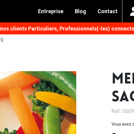
Entreprise
Blog
Contact
os clients Particuliers, Professionnels(-les) connecte
kg
ME
SA
Ref: 000
Vous avez c