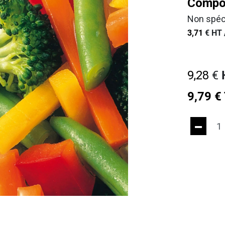
Compos
Non spéc
3,71
€
HT 
9,28
€
9,79
€