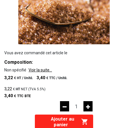
Vous avez commandé cet article le
Composition:
Non spécifié
Voir la suite...
3,22
3,40
€
HT /
Unité.
€
TTC /
Unité.
3,22
€
HT
NET (TVA
5.5%
)
3,40
€
TTC
BTE
Ajouter au
panier