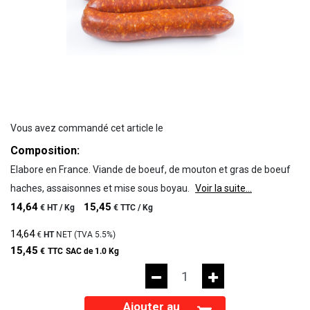
Vous avez commandé cet article le
Composition:
Elabore en France. Viande de boeuf, de mouton et gras de boeuf
haches, assaisonnes et mise sous boyau.
Voir la suite...
14,64
15,45
€
HT /
Kg
€
TTC /
Kg
14,64
€
HT
NET (TVA
5.5%
)
15,45
€
TTC
SAC de 1.0 Kg
Ajouter au