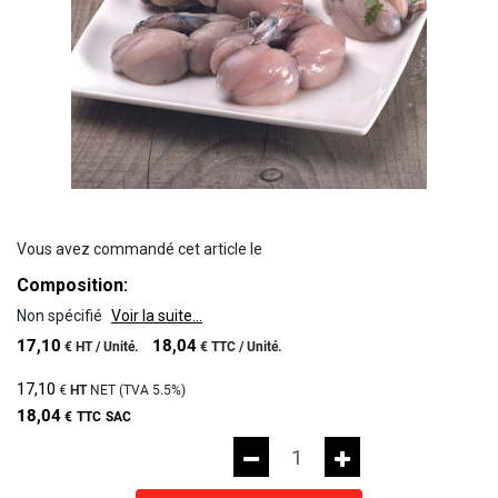
Vous avez commandé cet article le
Composition:
Non spécifié
Voir la suite...
17,10
18,04
€
HT /
Unité.
€
TTC /
Unité.
17,10
€
HT
NET (TVA
5.5%
)
18,04
€
TTC
SAC