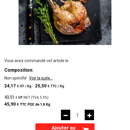
Vous avez commandé cet article le
Composition:
Non spécifié
Voir la suite...
24,17
25,50
€
HT /
Kg
€
TTC /
Kg
43,51
€
HT
NET (TVA
5.5%
)
45,90
€
TTC
POC de 1.8 Kg
Ajouter au