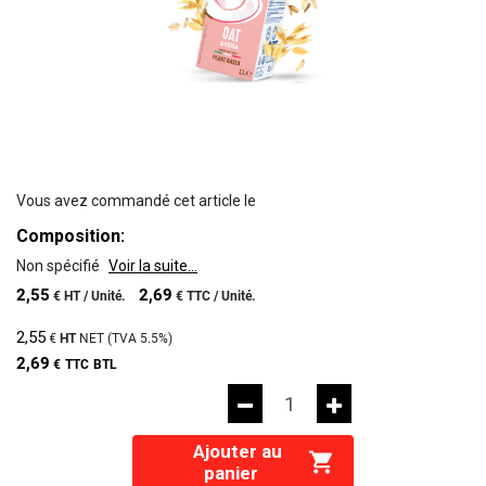
Vous avez commandé cet article le
Composition:
Non spécifié
Voir la suite...
2,55
2,69
€
HT /
Unité.
€
TTC /
Unité.
2,55
€
HT
NET (TVA
5.5%
)
2,69
€
TTC
BTL
Ajouter au
panier